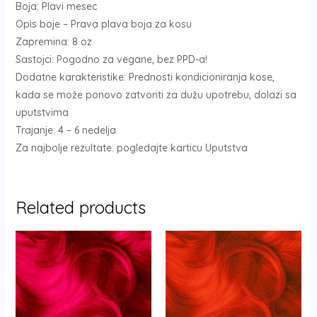
Boja: Plavi mesec
Opis boje – Prava plava boja za kosu
Zapremina: 8 oz
Sastojci: Pogodno za vegane, bez PPD-a!
Dodatne karakteristike: Prednosti kondicioniranja kose,
kada se može ponovo zatvoriti za dužu upotrebu, dolazi sa
uputstvima
Trajanje: 4 – 6 nedelja
Za najbolje rezultate: pogledajte karticu Uputstva
Related products