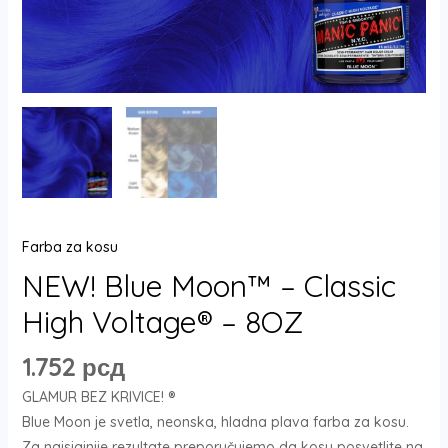
Farba za kosu
NEW! Blue Moon™ – Classic
High Voltage® – 8OZ
1.752
рсд
GLAMUR BEZ KRIVICE! ®
Blue Moon je svetla, neonska, hladna plava farba za kosu.
Za najsjajnije rezultate preporučujemo da kosu posvetlite na