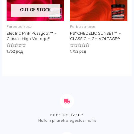
OUT OF STOCK
Farba za kosu
Farba za kosu
Electric Pink Pussycat™ –
PSYCHEDELIC SUNSET™ –
Classic High Voltage®
CLASSIC HIGH VOLTAGE®
1.752
рсд
1.752
рсд
Rated
Rated
0
0
out
out
of
of
5
5
FREE DELIVERY
Nullam pharetra egestas mollis